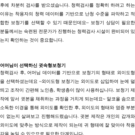
후에 차분히 검사를 받으셨습니다
.
청력검사를 정확히 하려고 하
이유는 착용자의 청력 데이터를 기반으로 난청 수준을 파악하고 적
합한 보청기를 선택할 수 있기 때문인데요
~
보청기 상담이 필요한
분들께서는 숙련된 전문가가 진행하는 청력검사 시설이 완비되어 있
는지 확인하는 것이 중요합니다
.
어머님이 선택하신 귓속형보청기
청력검사 후
,
어머님 데이터를 기반으로 보청기의 형태로 외이도
을 선택하셨는데요
~
외이도형 보청기는 외이도로 삽입하여 눈에 덜
띄고 조작이 간편해 노인층
,
학생층이 많이 사용하십니다
.
보청기 제
작에 앞서 귓본을 채취하는 과정을 거치게 되는데요
~
알코올 솜으로
소독한 이경을 통해 외이도를 확인한 후
,
외이도의 형태와 염증 부
이 없는지 살펴보고 진행해드렸습니다
.
귓본 제작은 개인의 갑개
외이도에 맞추는 방식으로 제작이 되는데 귀 형태에 잘 맞아야 착용
감을 높일 수 있으므로 필요한 단계입니다
.