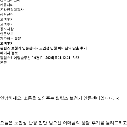
전국센터안내
커뮤니티
온라인청력검사
상담신청
고객후기
고객후기
공지사항
언론보도
자주하는 질문
고객후기
필립스 보청기 안동센터 – 노인성 난청 어머님의 맞춤 후기
페이지 정보
필립스히어링솔루션
0건
1,792회
21-12-21 15:32
본문
안녕하세요
.
소통을 도와주는 필립스 보청기 안동센터입니다
. :-)
오늘은 노인성 난청 진단 받으신
어머님의 상담 후기를 들려드리고