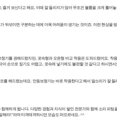
도 즐겨 보신다고 해요
.
이때 잘 들리지가 않아 무조건 볼륨을 크게 틀어
가 뒤섞이면 구분하는 데에 더욱 어려움이 생기는 것이죠
.
이런 현상을 
 보청기를 권해드렸지만
,
귓속형과 오픈형 비교 착용은 도와드렸어요
.
착용
작아 손으로 짚기도 어렵고
,
귓속에 넣기에도 불편할 것 같다고 하시면서
강조를 해드렸는데요
.
안동보청기는 바로 착용한다고 해서 말소리가 잘 들리
 함께하게 됩니다
.
다양한 경험과 지식이 쌓인 전문가와 함께 소리 피팅
 말해라
!”
라며 티격태격하시던 모습도 떠오르네요
. ^^