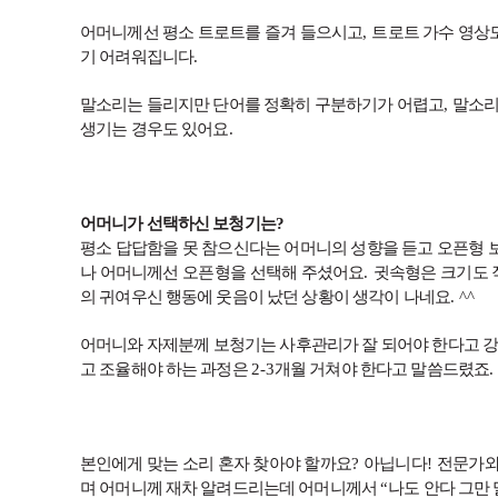
어머니께선 평소 트로트를 즐겨 들으시고
,
트로트 가수 영상
기 어려워집니다
.
말소리는 들리지만 단어를 정확히 구분하기가 어렵고
,
말소리
생기는 경우도 있어요
.
어머니가 선택하신 보청기는?
평소 답답함을 못 참으신다는 어머니의 성향을 듣고 오픈형
나 어머니께선 오픈형을 선택해 주셨어요
.
귓속형은 크기도 
의 귀여우신 행동에 웃음이 났던 상황이 생각이 나네요
. ^^
어머니와 자제분께 보청기는 사후관리가 잘 되어야 한다고 
고 조율해야 하는 과정은
2-3
개월 거쳐야 한다고 말씀드렸죠
.
본인에게 맞는 소리 혼자 찾아야 할까요
?
아닙니다
!
전문가와
며 어머니께 재차 알려드리는데 어머니께서
“
나도 안다 그만