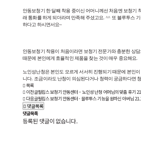
안동보청기 한 달째 착용 중이신 어머니께선 처음엔 보청기 
래 통화를 하게 되더라며 만족해 주셨고요
. ^^
또 블루투스 
하다고 하시면서요
~
안동보청기 착용이 처음이라면 보청기 전문가와 충분한 상담으
때문에 본인에게 효율적인 제품을 찾는 것이 매우 중요해요
.
노인성난청은 본인도 모르게 서서히 진행되기 때문에 본인이 
니다
.
조금이라도 난청이 의심된다거나 청력이 궁금하다면 
목록
이전글
필립스 보청기 안동센터 – 노인성 난청 어머님의 맞춤 후기
21
다음글
필립스 보청기 안동센터 - 블루투스 기능을 원하신 아버님
21.
댓글목록
댓글목록
등록된 댓글이 없습니다.