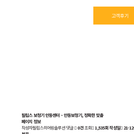
고객후기
필립스 보청기 안동센터 – 안동보청기, 정확한 맞춤
페이지 정보
작성자
필립스히어링솔루션
댓글
0건
조회
1,535회
작성일
21-12
본문