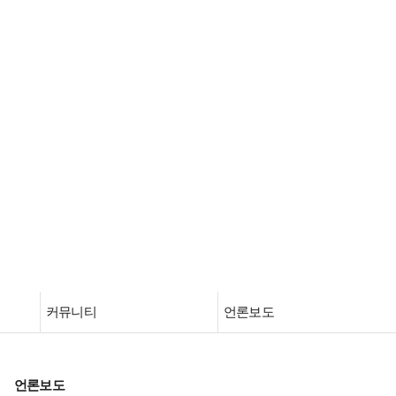
PHILIPS & DUZONE HEARING
CARE SOLUTION
사람마다 청력 손실은 매우 다양하며 필립스 히어링 솔루션은
개개인의 선호도와 필요성에 적합하게 맞춤화되어 있습니다.
커뮤니티
언론보도
언론보도