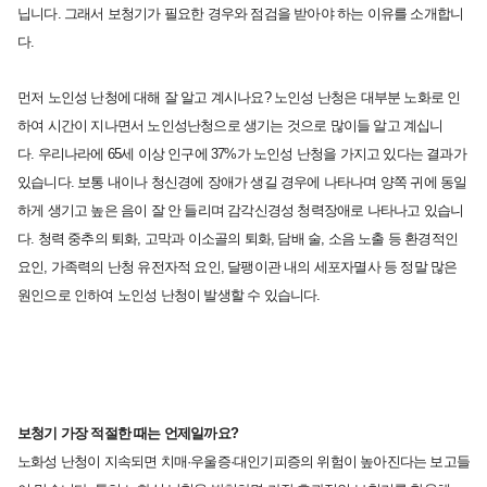
닙니다.
그래서 보청기가 필요한 경우와 점검을
받아야 하는 이유를 소개합니
다.
먼저 노인성 난청에 대해 잘
알고 계시나요?
노인성 난청은 대부분 노화로 인
하여
시간이 지나면서 노인성난청으로 생기는 것으로
많이들 알고 계십니
다.
우리나라에 65세 이상 인구에 37%가
노인성 난청을 가지고 있다는 결과가
있습니다.
보통 내이나 청신경에 장애가 생길 경우에 나타나며
양쪽 귀에 동일
하게 생기고 높은 음이 잘 안 들리며
감각신경성 청력장애로 나타나고 있습니
다.
청력 중추의 퇴화,
고막과 이소골의 퇴화,
담배 술, 소음 노출 등 환경적인
요인,
가족력의 난청 유전자적 요인,
달팽이관 내의 세포자멸사 등 정말 많은
원인으로
인하여 노인성 난청이 발생할 수 있습니다.
보청기 가장 적절한 때는 언제일까요?
노화성 난청이 지속되면 치매·우울증·대인기피증의
위험이 높아진다는 보고들