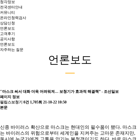
청각정보
전국센터안내
커뮤니티
온라인청력검사
상담신청
언론보도
고객후기
공지사항
언론보도
자주하는 질문
언론보도
″마스크 써서 대화 더욱 어려워져… 보청기가 효과적 해결책” - 조선일보
페이지 정보
필립스보청기
0건
1,705회
21-10-22 10:50
본문
신종 바이러스 확산으로 마스크는 현대인의 필수품이 됐다. 마스크
는 바이러스의 위험으로부터 세계인을 지켜주는 고마운 존재지만,
동시에 누군가에겐 고통을 안기는 불청객이기도 하다. 바로 마스크