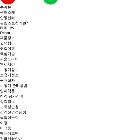
주메뉴
센터소개
안동센터
필립스보청기란?
PHILIPS
Oticon
제품정보
귓속형
귀걸이형
핵심기술
사운드타이
액세서리
보청기정보
보청기정보
구매절차
보청기 관리방법
양이착용
청각 평가장비
청각정보
노화성난청
감각신경성난청
돌발성난청
이명
이석증
매니에르병
전국센터안내