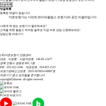
이전글
헬스케어 분야 선두주자 필립스 보청기, 1호점 분당센터 오픈
21.10.22
댓글목록
댓글목록
등록된 댓글이 없습니다.
더존보청기는 디만트코리아(필립스 보청기)의 공인 리셀러입니다.
나에게 딱 맞는 보청기가 필요하세요?
고객을 위한 필립스 히어링 솔루션 지금 바로 상담 신청해보세요!
상담신청 바로가기
(주)더존보청기 안동센터
대표 : 이정환 사업자번호 : 146-85-12477
경북 안동시 경동로 603, 1층
FAX : 053-422-5546 대표번호 : 054-853-1515
의료기판매신고번호 : 2019-5070014-00007호
의료기기 광고 심의필을 준수합니다
copyrightⓒduzone. all rights reserved.
PC버전 바로가기